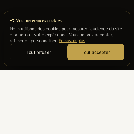
🍪 Vos préférences cookies
Nous utilisons des cookies pour mesurer l'audience du site
et améliorer votre expérience. Vous pouvez accepter,
refuser ou personnaliser.
En savoir plus
.
Tout refuser
Tout accepter
Alyzia
Groupe ADP
Air France
ILS NOUS FONT CONFIANCE
Groupe 3S
Hub Safe
Aeria
Newrest