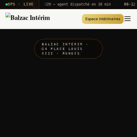
 · T2E · B71
OPS · LIVE
Push A320 — agent dispatché en 38 min
·
06·12 UT
Espace intérimaires
BALZAC
INTÉRIM
·
14 PLACE LOUIS
XIII · RUNGIS