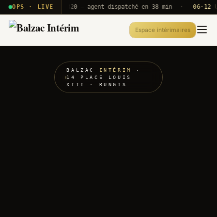
· T2E · B71
OPS · LIVE
Push A320 — agent dispatché en 38 min
·
06·12 UTC
Espace intérimaires
BALZAC
INTÉRIM
·
14 PLACE LOUIS
XIII · RUNGIS