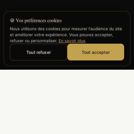
🍪 Vos préférences cookies
Nous utilisons des cookies pour mesurer l'audience du site
et améliorer votre expérience. Vous pouvez accepter,
refuser ou personnaliser.
En savoir plus
.
Tout refuser
Tout accepter
Alyzia
Groupe ADP
Air France
ILS NOUS FONT CONFIANCE
Groupe 3S
Hub Safe
Aeria
Newrest