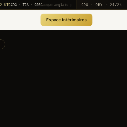
C
CDG · T2A · C03
Casque anglais positionné · rotation MEA
CDG · ORY · 24/24
·
10
Espace intérimaires