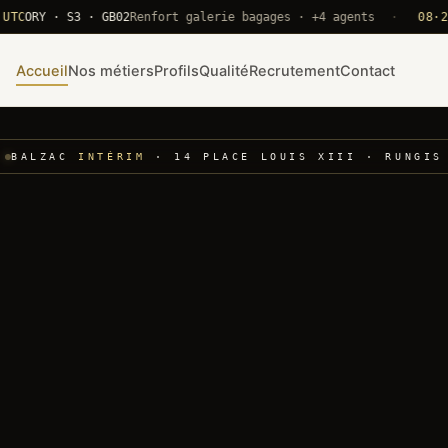
RY · S3 · GB02
Renfort galerie bagages · +4 agents
·
08·22 UT
Accueil
Nos métiers
Profils
Qualité
Recrutement
Contact
BALZAC
INTÉRIM
· 14 PLACE LOUIS XIII · RUNGIS