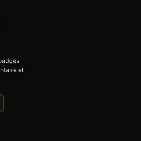
 badgés
ntaire et