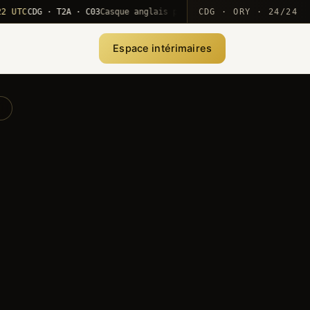
CDG · T2A · C03
Casque anglais positionné · rotation MEA
CDG · ORY · 24/24
·
10
Espace intérimaires