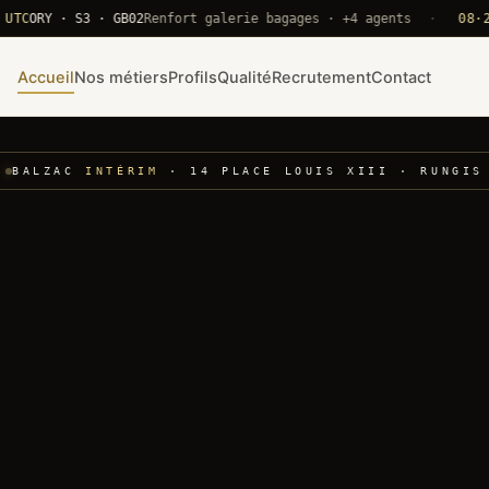
RY · S3 · GB02
Renfort galerie bagages · +4 agents
·
08·22 UTC
Accueil
Nos métiers
Profils
Qualité
Recrutement
Contact
BALZAC
INTÉRIM
· 14 PLACE LOUIS XIII · RUNGIS