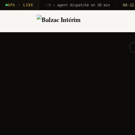
 T2E · B71
OPS · LIVE
Push A320 — agent dispatché en 38 min
·
06·12 UTC
O