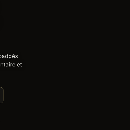
 badgés
ntaire et