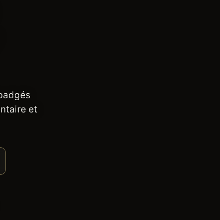
 badgés
ntaire et