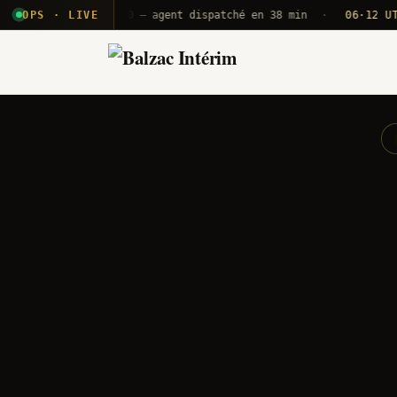
2E · B71
OPS · LIVE
Push A320 — agent dispatché en 38 min
·
06·12 UTC
ORY 