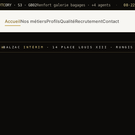
 · S3 · GB02
Renfort galerie bagages · +4 agents
·
08·22 UTC
C
Accueil
Nos métiers
Profils
Qualité
Recrutement
Contact
BALZAC
INTÉRIM
· 14 PLACE LOUIS XIII · RUNGIS