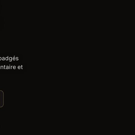
 badgés
ntaire et