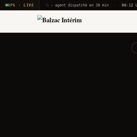
T2E · B71
OPS · LIVE
Push A320 — agent dispatché en 38 min
·
06·12 UTC
ORY