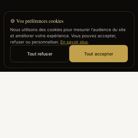
🍪 Vos préférences cookies
Nous utilisons des cookies pour mesurer l'audience du site
et améliorer votre expérience. Vous pouvez accepter,
refuser ou personnaliser.
En savoir plus
.
Tout refuser
Tout accepter
Alyzia
Groupe ADP
Air France
ILS NOUS FONT CONFIANCE
Groupe 3S
Hub Safe
Aeria
Newrest