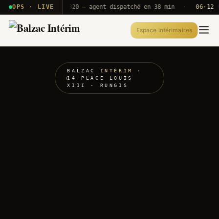
· T2E · B71
OPS · LIVE
Push A320 — agent dispatché en 38 min
·
06·12 UTC
Espace intérimaires
BALZAC
INTÉRIM
·
14 PLACE LOUIS
XIII · RUNGIS