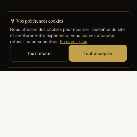
🍪 Vos préférences cookies
Nous utilisons des cookies pour mesurer l'audience du site
et améliorer votre expérience. Vous pouvez accepter,
refuser ou personnaliser.
En savoir plus
.
Tout refuser
Tout accepter
Alyzia
Groupe ADP
Air France
ILS NOUS FONT CONFIANCE
Groupe 3S
Hub Safe
Aeria
Newrest