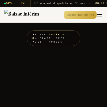
· T2E · B71
OPS · LIVE
Push A320 — agent dispatché en 38 min
·
06·12 UTC
Espace intérimaires
BALZAC
INTÉRIM
·
14 PLACE LOUIS
XIII · RUNGIS