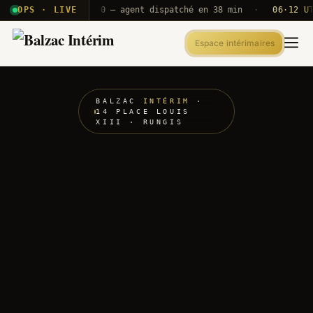
 T2E · B71
OPS · LIVE
Push A320 — agent dispatché en 38 min
·
06·12 UTC
OR
Espace intérimaires
BALZAC
INTÉRIM
·
14 PLACE LOUIS
XIII · RUNGIS