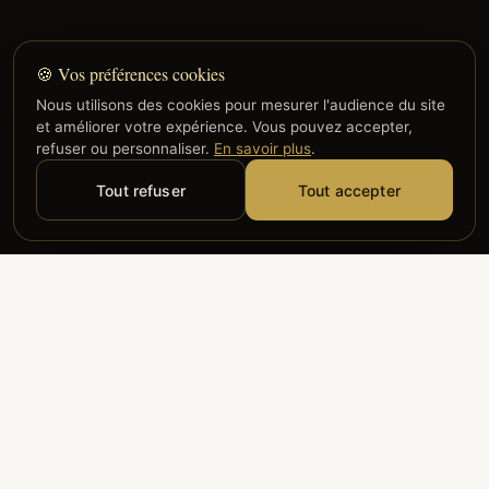
🍪 Vos préférences cookies
Nous utilisons des cookies pour mesurer l'audience du site
et améliorer votre expérience. Vous pouvez accepter,
refuser ou personnaliser.
En savoir plus
.
Tout refuser
Tout accepter
Alyzia
Groupe ADP
Air France
ILS NOUS FONT CONFIANCE
Groupe 3S
Hub Safe
Aeria
Newrest