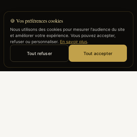
🍪 Vos préférences cookies
Nous utilisons des cookies pour mesurer l'audience du site
et améliorer votre expérience. Vous pouvez accepter,
refuser ou personnaliser.
En savoir plus
.
Tout refuser
Tout accepter
Alyzia
Groupe ADP
Air France
ILS NOUS FONT CONFIANCE
Groupe 3S
Hub Safe
Aeria
Newrest