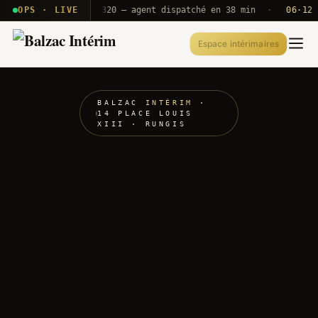
· T2E · B71
OPS · LIVE
Push A320 — agent dispatché en 38 min
·
06·12 UTC
Espace intérimaires
BALZAC
INTÉRIM
·
14 PLACE LOUIS
XIII · RUNGIS