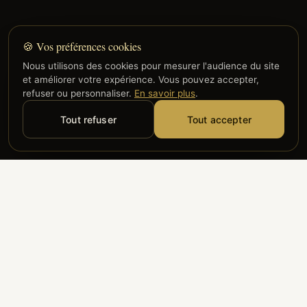
🍪 Vos préférences cookies
Nous utilisons des cookies pour mesurer l'audience du site
et améliorer votre expérience. Vous pouvez accepter,
refuser ou personnaliser.
En savoir plus
.
Tout refuser
Tout accepter
Alyzia
Groupe ADP
Air France
ILS NOUS FONT CONFIANCE
Groupe 3S
Hub Safe
Aeria
Newrest