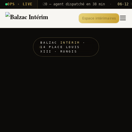
· T2E · B71
OPS · LIVE
Push A320 — agent dispatché en 38 min
·
06·12 UTC
Espace intérimaires
BALZAC
INTÉRIM
·
14 PLACE LOUIS
XIII · RUNGIS