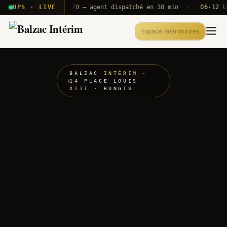
· T2E · B71
OPS · LIVE
Push A320 — agent dispatché en 38 min
·
06·12 UTC
O
Espace intérimaires
BALZAC
INTÉRIM
·
14 PLACE LOUIS
XIII · RUNGIS