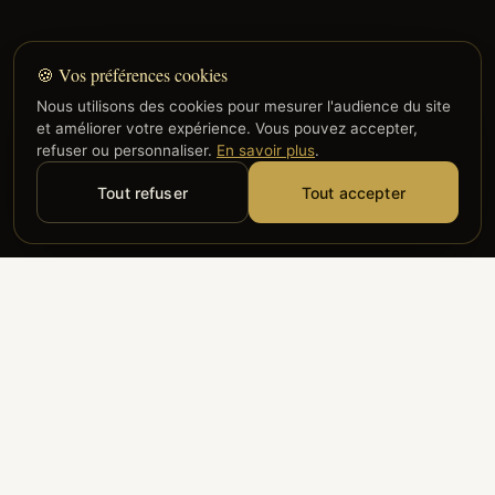
🍪 Vos préférences cookies
Nous utilisons des cookies pour mesurer l'audience du site
et améliorer votre expérience. Vous pouvez accepter,
refuser ou personnaliser.
En savoir plus
.
Tout refuser
Tout accepter
Alyzia
Groupe ADP
Air France
ILS NOUS FONT CONFIANCE
Groupe 3S
Hub Safe
Aeria
Newrest