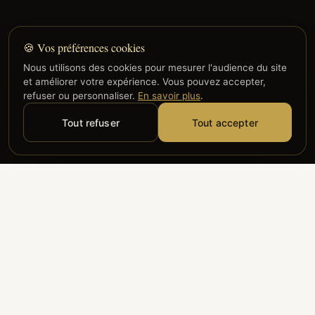
🍪 Vos préférences cookies
Nous utilisons des cookies pour mesurer l'audience du site
et améliorer votre expérience. Vous pouvez accepter,
refuser ou personnaliser.
En savoir plus
.
Tout refuser
Tout accepter
Alyzia
Groupe ADP
Air France
ILS NOUS FONT CONFIANCE
Groupe 3S
Hub Safe
Aeria
Newrest