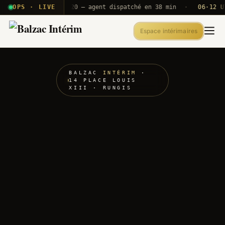
 T2E · B71
OPS · LIVE
Push A320 — agent dispatché en 38 min
·
06·12 UTC
O
Espace intérimaires
BALZAC
INTÉRIM
·
14 PLACE LOUIS
XIII · RUNGIS