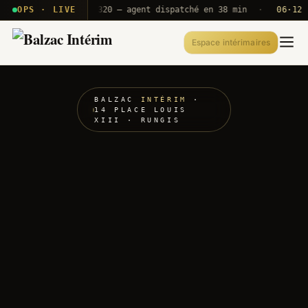
 · T2E · B71
OPS · LIVE
Push A320 — agent dispatché en 38 min
·
06·12 UTC
Espace intérimaires
BALZAC
INTÉRIM
·
14 PLACE LOUIS
XIII · RUNGIS