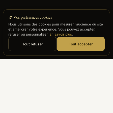
🍪 Vos préférences cookies
Nous utilisons des cookies pour mesurer l'audience du site
et améliorer votre expérience. Vous pouvez accepter,
refuser ou personnaliser.
En savoir plus
.
Tout refuser
Tout accepter
Alyzia
Groupe ADP
Air France
ILS NOUS FONT CONFIANCE
Groupe 3S
Hub Safe
Aeria
Newrest