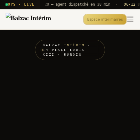
· T2E · B71
OPS · LIVE
Push A320 — agent dispatché en 38 min
·
06·12 UTC
O
Espace intérimaires
BALZAC
INTÉRIM
·
14 PLACE LOUIS
XIII · RUNGIS