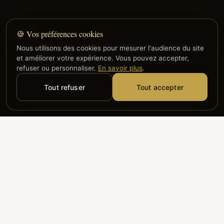
🍪 Vos préférences cookies
Nous utilisons des cookies pour mesurer l'audience du site
et améliorer votre expérience. Vous pouvez accepter,
refuser ou personnaliser.
En savoir plus
.
Tout refuser
Tout accepter
Alyzia
Groupe ADP
Air France
ILS NOUS FONT CONFIANCE
Groupe 3S
Hub Safe
Aeria
Newrest