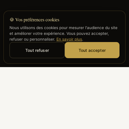
🍪 Vos préférences cookies
Nous utilisons des cookies pour mesurer l'audience du site
et améliorer votre expérience. Vous pouvez accepter,
refuser ou personnaliser.
En savoir plus
.
Tout refuser
Tout accepter
Alyzia
Groupe ADP
Air France
ILS NOUS FONT CONFIANCE
Groupe 3S
Hub Safe
Aeria
Newrest