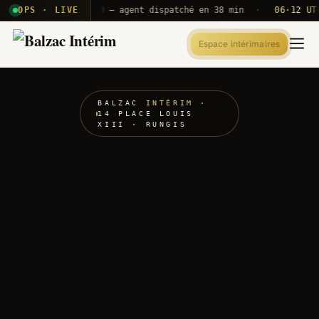
T2E · B71
OPS · LIVE
Push A320 — agent dispatché en 38 min
·
06·12 UTC
OR
Espace intérimaires
BALZAC
INTÉRIM
·
14 PLACE LOUIS
XIII · RUNGIS