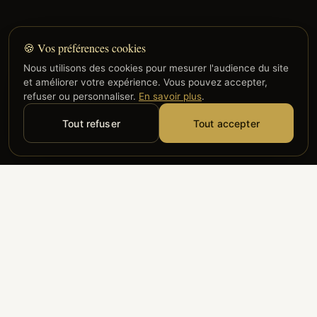
🍪 Vos préférences cookies
Nous utilisons des cookies pour mesurer l'audience du site
et améliorer votre expérience. Vous pouvez accepter,
refuser ou personnaliser.
En savoir plus
.
Tout refuser
Tout accepter
Alyzia
Groupe ADP
Air France
ILS NOUS FONT CONFIANCE
Groupe 3S
Hub Safe
Aeria
Newrest