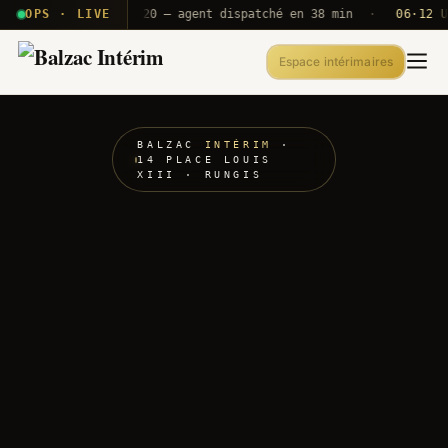
· T2E · B71
OPS · LIVE
Push A320 — agent dispatché en 38 min
·
06·12 UTC
O
Espace intérimaires
BALZAC
INTÉRIM
·
14 PLACE LOUIS
XIII · RUNGIS