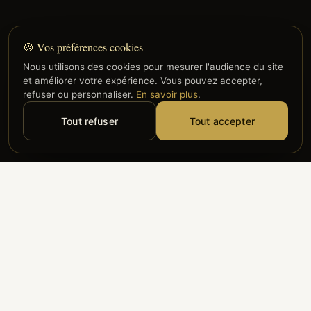
🍪 Vos préférences cookies
Nous utilisons des cookies pour mesurer l'audience du site
et améliorer votre expérience. Vous pouvez accepter,
refuser ou personnaliser.
En savoir plus
.
Tout refuser
Tout accepter
Alyzia
Groupe ADP
Air France
ILS NOUS FONT CONFIANCE
Groupe 3S
Hub Safe
Aeria
Newrest