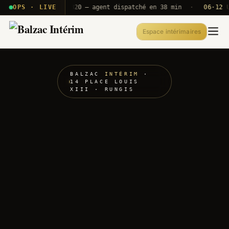
· T2E · B71
OPS · LIVE
Push A320 — agent dispatché en 38 min
·
06·12 UTC
Espace intérimaires
BALZAC
INTÉRIM
·
14 PLACE LOUIS
XIII · RUNGIS