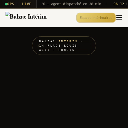
· T2E · B71
OPS · LIVE
Push A320 — agent dispatché en 38 min
·
06·12 UTC
O
Espace intérimaires
BALZAC
INTÉRIM
·
14 PLACE LOUIS
XIII · RUNGIS