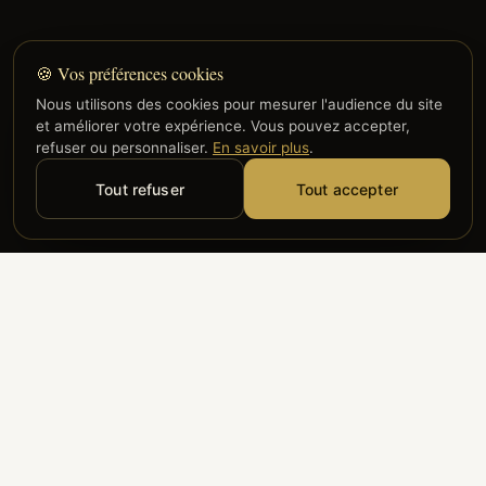
🍪 Vos préférences cookies
Nous utilisons des cookies pour mesurer l'audience du site
et améliorer votre expérience. Vous pouvez accepter,
refuser ou personnaliser.
En savoir plus
.
Tout refuser
Tout accepter
Alyzia
Groupe ADP
Air France
ILS NOUS FONT CONFIANCE
Groupe 3S
Hub Safe
Aeria
Newrest