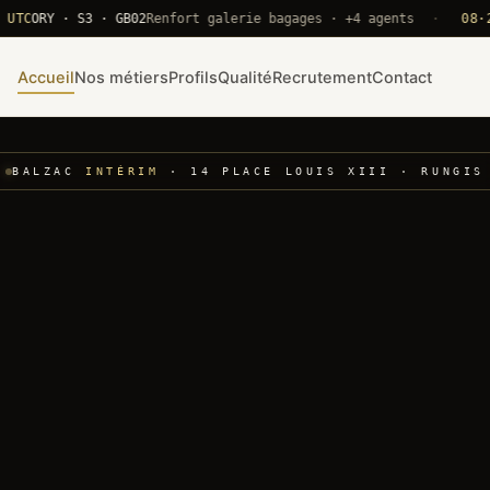
RY · S3 · GB02
Renfort galerie bagages · +4 agents
·
08·22 UT
Accueil
Nos métiers
Profils
Qualité
Recrutement
Contact
BALZAC
INTÉRIM
· 14 PLACE LOUIS XIII · RUNGIS