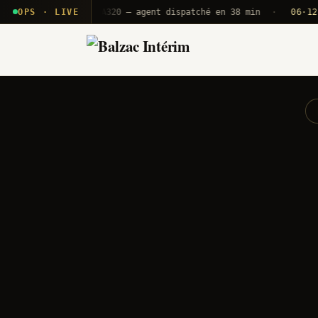
 T2E · B71
OPS · LIVE
Push A320 — agent dispatché en 38 min
·
06·12 UTC
O