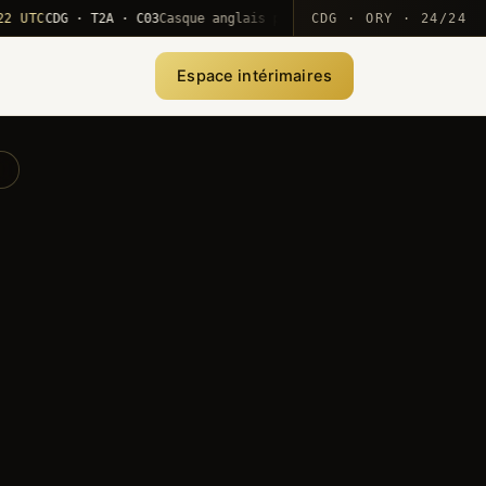
C
CDG · T2A · C03
Casque anglais positionné · rotation MEA
CDG · ORY · 24/24
·
10
Espace intérimaires