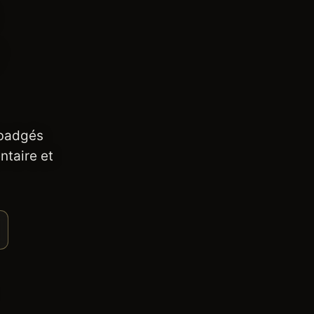
 badgés
ntaire et