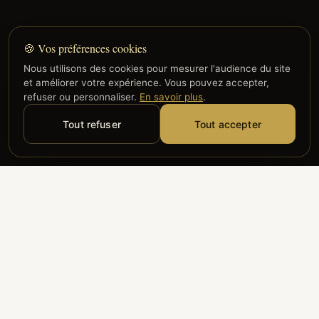
🍪 Vos préférences cookies
Nous utilisons des cookies pour mesurer l'audience du site
et améliorer votre expérience. Vous pouvez accepter,
refuser ou personnaliser.
En savoir plus
.
Tout refuser
Tout accepter
Alyzia
Groupe ADP
Air France
ILS NOUS FONT CONFIANCE
Groupe 3S
Hub Safe
Aeria
Newrest