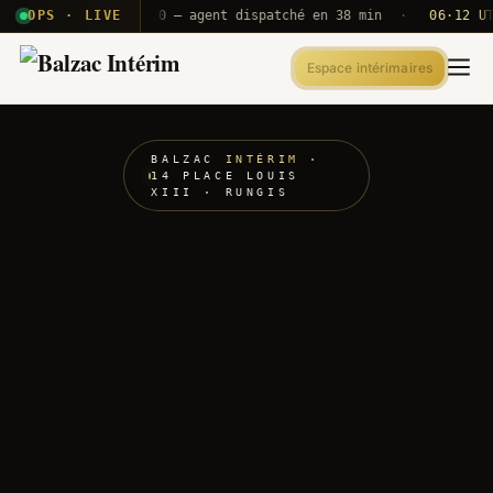
 T2E · B71
OPS · LIVE
Push A320 — agent dispatché en 38 min
·
06·12 UTC
O
Espace intérimaires
BALZAC
INTÉRIM
·
14 PLACE LOUIS
XIII · RUNGIS