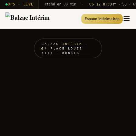
 A320 — agent dispatché en 38 min
OPS · LIVE
·
06·12 UTC
ORY · S3 · GB02
Espace intérimaires
BALZAC
INTÉRIM
·
14 PLACE LOUIS
XIII · RUNGIS