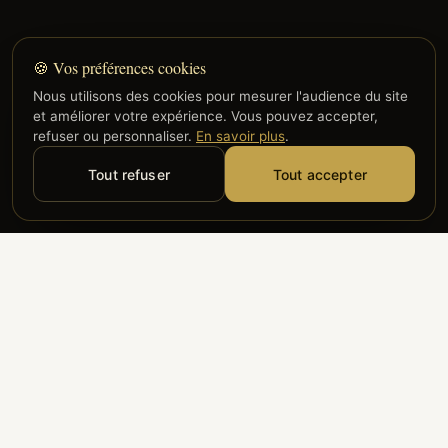
🍪 Vos préférences cookies
Nous utilisons des cookies pour mesurer l'audience du site
et améliorer votre expérience. Vous pouvez accepter,
refuser ou personnaliser.
En savoir plus
.
Tout refuser
Tout accepter
Alyzia
Groupe ADP
Air France
ILS NOUS FONT CONFIANCE
Groupe 3S
Hub Safe
Aeria
Newrest