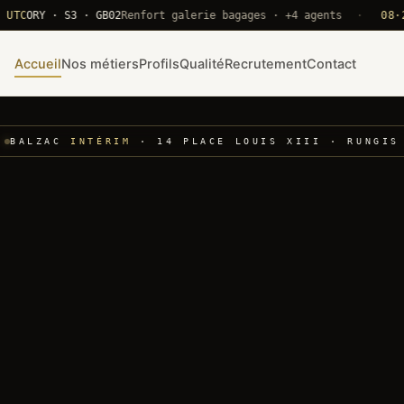
RY · S3 · GB02
Renfort galerie bagages · +4 agents
·
08·22 UT
Accueil
Nos métiers
Profils
Qualité
Recrutement
Contact
BALZAC
INTÉRIM
· 14 PLACE LOUIS XIII · RUNGIS