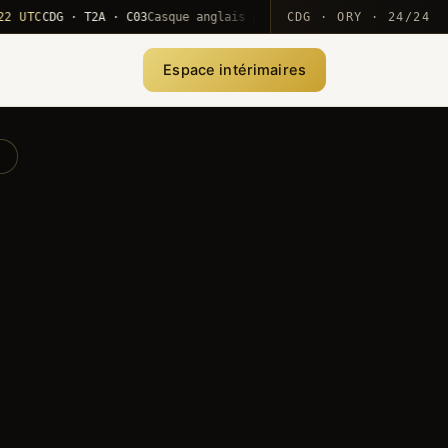
C
CDG · T2A · C03
Casque anglais positionné · rotation MEA
CDG · ORY · 24/24
·
10
Espace intérimaires