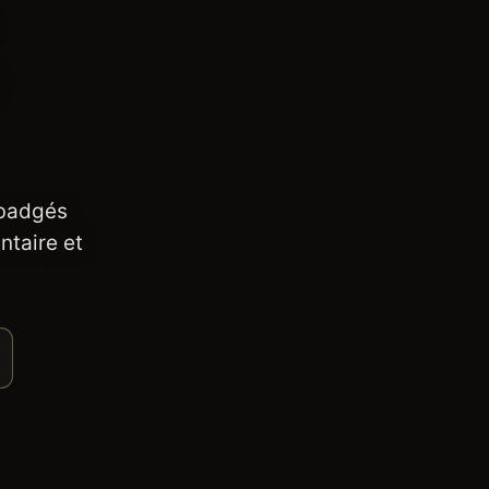
 badgés
ntaire et