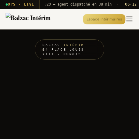
 · T2E · B71
OPS · LIVE
Push A320 — agent dispatché en 38 min
·
06·12 UTC
Espace intérimaires
BALZAC
INTÉRIM
·
14 PLACE LOUIS
XIII · RUNGIS