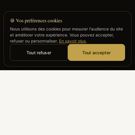
🍪 Vos préférences cookies
Nous utilisons des cookies pour mesurer l'audience du site
et améliorer votre expérience. Vous pouvez accepter,
refuser ou personnaliser.
En savoir plus
.
Tout refuser
Tout accepter
Alyzia
Groupe ADP
Air France
ILS NOUS FONT CONFIANCE
Groupe 3S
Hub Safe
Aeria
Newrest