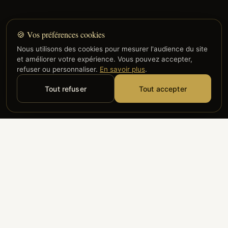
🍪 Vos préférences cookies
Nous utilisons des cookies pour mesurer l'audience du site
et améliorer votre expérience. Vous pouvez accepter,
refuser ou personnaliser.
En savoir plus
.
Tout refuser
Tout accepter
Alyzia
Groupe ADP
Air France
ILS NOUS FONT CONFIANCE
Groupe 3S
Hub Safe
Aeria
Newrest