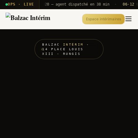
· T2E · B71
OPS · LIVE
Push A320 — agent dispatché en 38 min
·
06·12 UTC
Espace intérimaires
BALZAC
INTÉRIM
·
14 PLACE LOUIS
XIII · RUNGIS