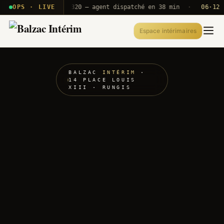
 · T2E · B71
OPS · LIVE
Push A320 — agent dispatché en 38 min
·
06·12 UTC
Espace intérimaires
BALZAC
INTÉRIM
·
14 PLACE LOUIS
XIII · RUNGIS