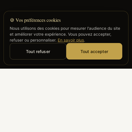
🍪 Vos préférences cookies
Nous utilisons des cookies pour mesurer l'audience du site
et améliorer votre expérience. Vous pouvez accepter,
refuser ou personnaliser.
En savoir plus
.
Tout refuser
Tout accepter
Alyzia
Groupe ADP
Air France
ILS NOUS FONT CONFIANCE
Groupe 3S
Hub Safe
Aeria
Newrest