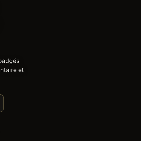
 badgés
ntaire et