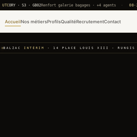
RY · S3 · GB02
Renfort galerie bagages · +4 agents
·
08·22 UT
Accueil
Nos métiers
Profils
Qualité
Recrutement
Contact
BALZAC
INTÉRIM
· 14 PLACE LOUIS XIII · RUNGIS