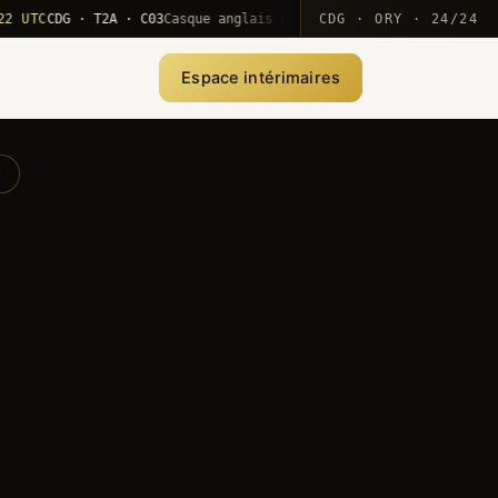
C
CDG · T2A · C03
Casque anglais positionné · rotation MEA
CDG · ORY · 24/24
·
10
Espace intérimaires