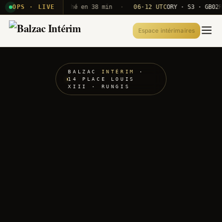
20 — agent dispatché en 38 min
OPS · LIVE
·
06·12 UTC
ORY · S3 · GB02
Renf
Espace intérimaires
BALZAC
INTÉRIM
·
14 PLACE LOUIS
XIII · RUNGIS