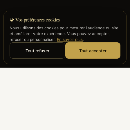
🍪 Vos préférences cookies
Nous utilisons des cookies pour mesurer l'audience du site
et améliorer votre expérience. Vous pouvez accepter,
refuser ou personnaliser.
En savoir plus
.
Tout refuser
Tout accepter
Alyzia
Groupe ADP
Air France
ILS NOUS FONT CONFIANCE
Groupe 3S
Hub Safe
Aeria
Newrest