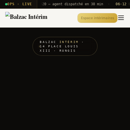
· T2E · B71
OPS · LIVE
Push A320 — agent dispatché en 38 min
·
06·12 UTC
O
Espace intérimaires
BALZAC
INTÉRIM
·
14 PLACE LOUIS
XIII · RUNGIS