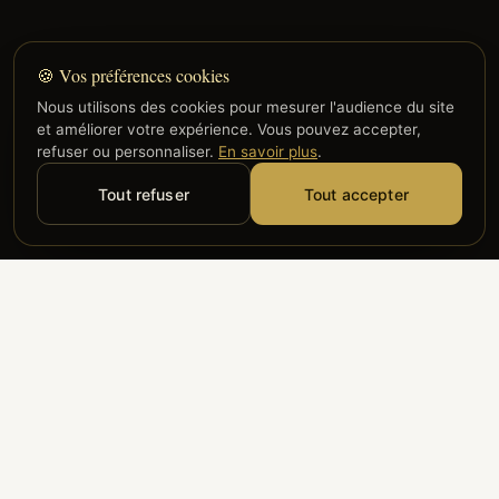
🍪 Vos préférences cookies
Nous utilisons des cookies pour mesurer l'audience du site
et améliorer votre expérience. Vous pouvez accepter,
refuser ou personnaliser.
En savoir plus
.
Tout refuser
Tout accepter
Alyzia
Groupe ADP
Air France
ILS NOUS FONT CONFIANCE
Groupe 3S
Hub Safe
Aeria
Newrest