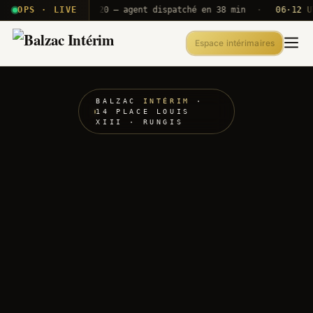
 T2E · B71
OPS · LIVE
Push A320 — agent dispatché en 38 min
·
06·12 UTC
O
Espace intérimaires
BALZAC
INTÉRIM
·
14 PLACE LOUIS
XIII · RUNGIS