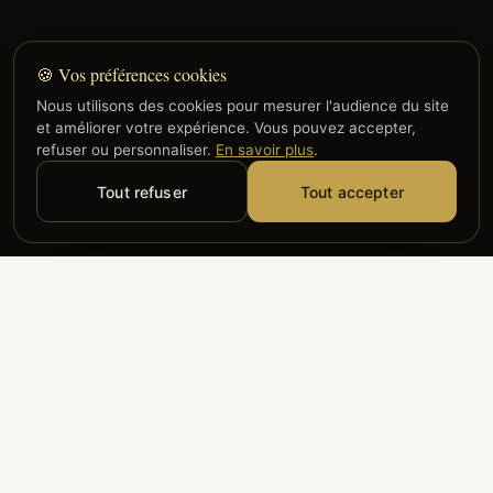
🍪 Vos préférences cookies
Nous utilisons des cookies pour mesurer l'audience du site
et améliorer votre expérience. Vous pouvez accepter,
refuser ou personnaliser.
En savoir plus
.
Tout refuser
Tout accepter
Alyzia
Groupe ADP
Air France
ILS NOUS FONT CONFIANCE
Groupe 3S
Hub Safe
Aeria
Newrest