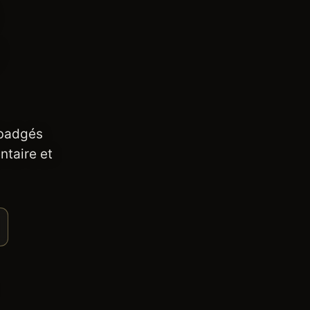
 badgés
ntaire et