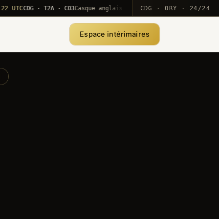
TC
CDG · T2A · C03
Casque anglais positionné · rotation MEA
CDG · ORY · 24/24
·
1
Espace intérimaires