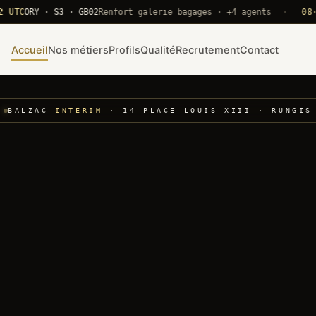
ORY · S3 · GB02
Renfort galerie bagages · +4 agents
·
08·22 U
Accueil
Nos métiers
Profils
Qualité
Recrutement
Contact
BALZAC
INTÉRIM
· 14 PLACE LOUIS XIII · RUNGIS