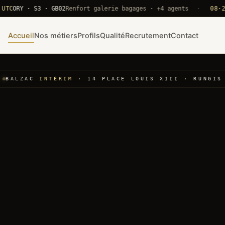
RY · S3 · GB02
Renfort galerie bagages · +4 agents
·
08·22 UTC
Accueil
Nos métiers
Profils
Qualité
Recrutement
Contact
BALZAC
INTÉRIM
· 14 PLACE LOUIS XIII · RUNGIS