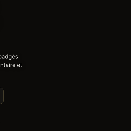
 badgés
ntaire et