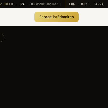
CDG · T2A · C03
Casque anglais positionné · rotation MEA
CDG · ORY · 24/24
·
10
Espace intérimaires