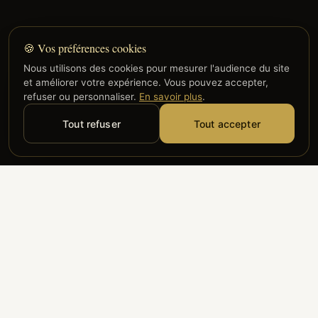
🍪 Vos préférences cookies
Nous utilisons des cookies pour mesurer l'audience du site
et améliorer votre expérience. Vous pouvez accepter,
refuser ou personnaliser.
En savoir plus
.
Tout refuser
Tout accepter
Alyzia
Groupe ADP
Air France
ILS NOUS FONT CONFIANCE
Groupe 3S
Hub Safe
Aeria
Newrest