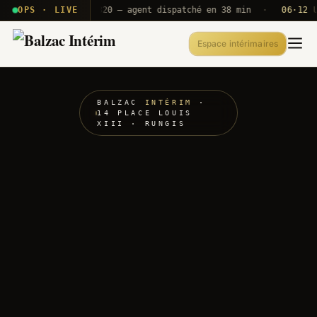
· T2E · B71
OPS · LIVE
Push A320 — agent dispatché en 38 min
·
06·12 UTC
Espace intérimaires
BALZAC
INTÉRIM
·
14 PLACE LOUIS
XIII · RUNGIS