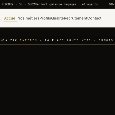
ORY · S3 · GB02
Renfort galerie bagages · +4 agents
·
08·22 UT
Accueil
Nos métiers
Profils
Qualité
Recrutement
Contact
BALZAC
INTÉRIM
· 14 PLACE LOUIS XIII · RUNGIS