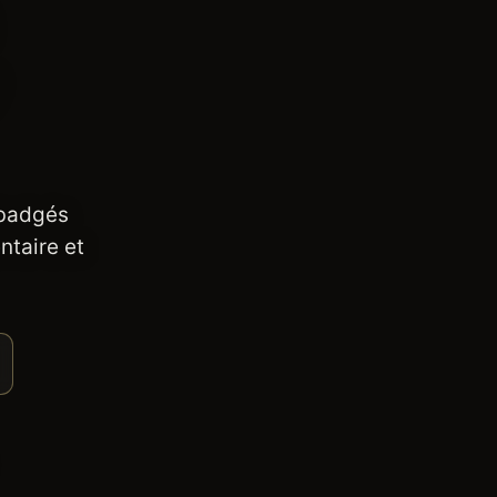
 badgés
ntaire et