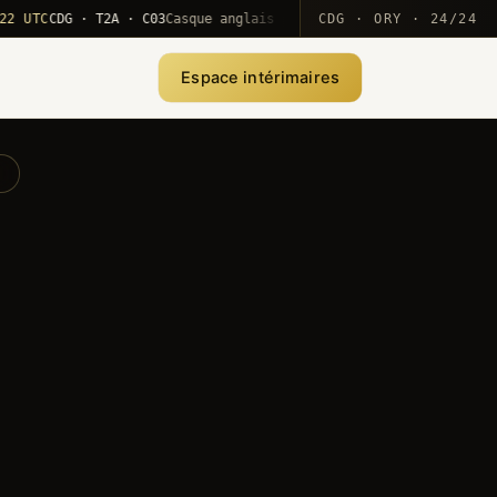
C
CDG · T2A · C03
Casque anglais positionné · rotation MEA
CDG · ORY · 24/24
·
1
Espace intérimaires