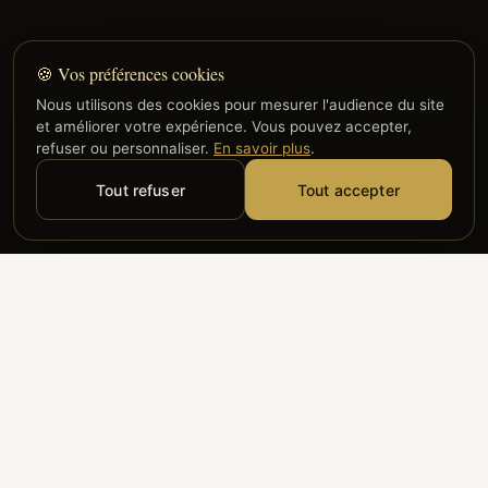
🍪 Vos préférences cookies
Nous utilisons des cookies pour mesurer l'audience du site
et améliorer votre expérience. Vous pouvez accepter,
refuser ou personnaliser.
En savoir plus
.
Tout refuser
Tout accepter
Alyzia
Groupe ADP
Air France
ILS NOUS FONT CONFIANCE
Groupe 3S
Hub Safe
Aeria
Newrest