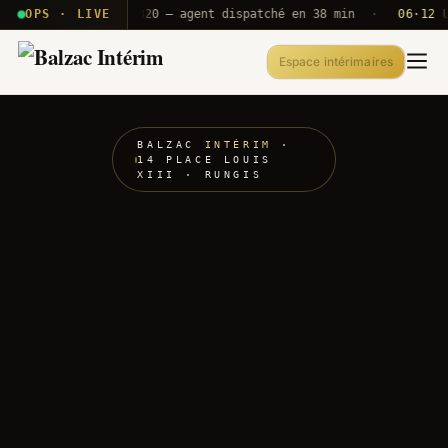
· T2E · B71
OPS · LIVE
Push A320 — agent dispatché en 38 min
·
06·12 UTC
O
Espace intérimaires
BALZAC
INTÉRIM
·
14 PLACE LOUIS
XIII · RUNGIS