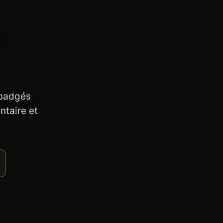
 badgés
ntaire et