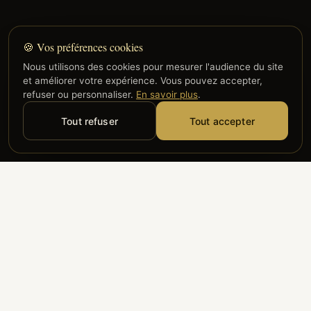
🍪 Vos préférences cookies
Nous utilisons des cookies pour mesurer l'audience du site
et améliorer votre expérience. Vous pouvez accepter,
refuser ou personnaliser.
En savoir plus
.
Tout refuser
Tout accepter
Alyzia
Groupe ADP
Air France
ILS NOUS FONT CONFIANCE
Groupe 3S
Hub Safe
Aeria
Newrest