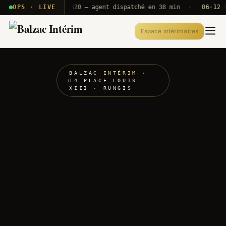
· T2E · B71
OPS · LIVE
Push A320 — agent dispatché en 38 min
·
06·12 UTC
Espace intérimaires
BALZAC
INTÉRIM
·
14 PLACE LOUIS
XIII · RUNGIS