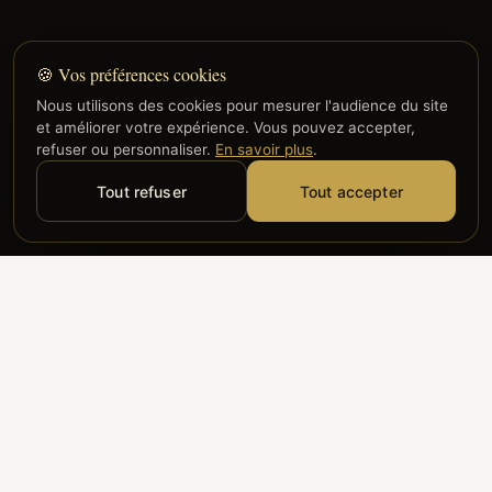
🍪 Vos préférences cookies
Nous utilisons des cookies pour mesurer l'audience du site
et améliorer votre expérience. Vous pouvez accepter,
refuser ou personnaliser.
En savoir plus
.
Tout refuser
Tout accepter
Alyzia
Groupe ADP
Air France
ILS NOUS FONT CONFIANCE
Groupe 3S
Hub Safe
Aeria
Newrest