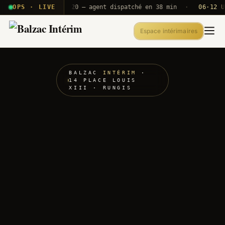
 T2E · B71
OPS · LIVE
Push A320 — agent dispatché en 38 min
·
06·12 UTC
O
Espace intérimaires
BALZAC
INTÉRIM
·
14 PLACE LOUIS
XIII · RUNGIS