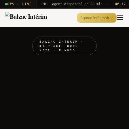
· T2E · B71
OPS · LIVE
Push A320 — agent dispatché en 38 min
·
06·12 UTC
Espace intérimaires
BALZAC
INTÉRIM
·
14 PLACE LOUIS
XIII · RUNGIS