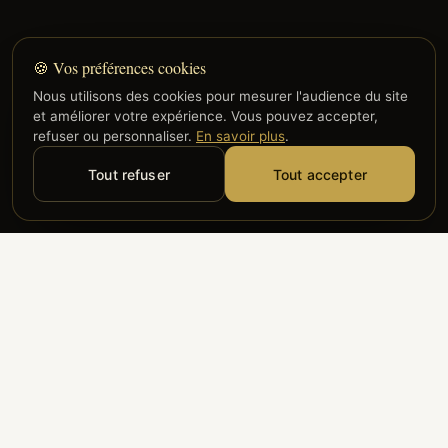
🍪 Vos préférences cookies
Nous utilisons des cookies pour mesurer l'audience du site
et améliorer votre expérience. Vous pouvez accepter,
refuser ou personnaliser.
En savoir plus
.
Tout refuser
Tout accepter
Alyzia
Groupe ADP
Air France
ILS NOUS FONT CONFIANCE
Groupe 3S
Hub Safe
Aeria
Newrest