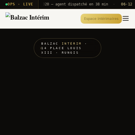
· T2E · B71
OPS · LIVE
Push A320 — agent dispatché en 38 min
·
06·12 UTC
Espace intérimaires
BALZAC
INTÉRIM
·
14 PLACE LOUIS
XIII · RUNGIS