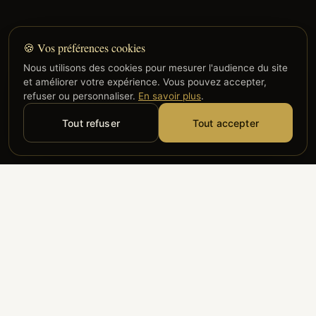
🍪 Vos préférences cookies
Nous utilisons des cookies pour mesurer l'audience du site
et améliorer votre expérience. Vous pouvez accepter,
refuser ou personnaliser.
En savoir plus
.
Tout refuser
Tout accepter
Alyzia
Groupe ADP
Air France
ILS NOUS FONT CONFIANCE
Groupe 3S
Hub Safe
Aeria
Newrest