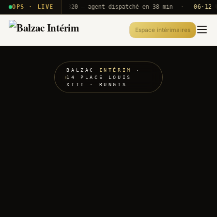
· T2E · B71
OPS · LIVE
Push A320 — agent dispatché en 38 min
·
06·12 UTC
Espace intérimaires
BALZAC
INTÉRIM
·
14 PLACE LOUIS
XIII · RUNGIS