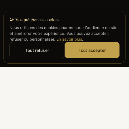
🍪 Vos préférences cookies
Nous utilisons des cookies pour mesurer l'audience du site
et améliorer votre expérience. Vous pouvez accepter,
refuser ou personnaliser.
En savoir plus
.
Tout refuser
Tout accepter
Alyzia
Groupe ADP
Air France
ILS NOUS FONT CONFIANCE
Groupe 3S
Hub Safe
Aeria
Newrest